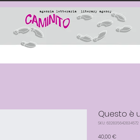
Questo è 
SKU: 632835642834572
Prezzo
40,00 €