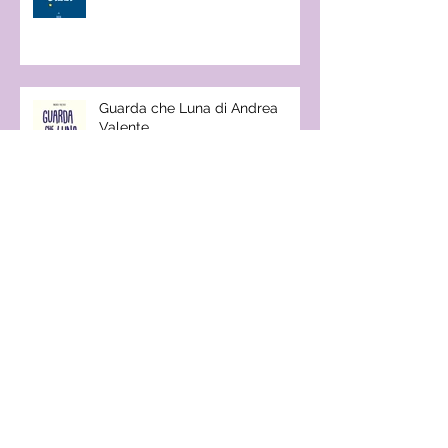
Guarda che Luna di Andrea
Valente
Mafalda in Israele tradotta in
ebraico
Voglio la Luna