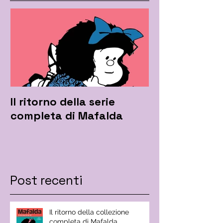
Il ritorno della serie
Mafalda rilan
completa di Mafalda
l'hashtag #i
Post recenti
Il ritorno della collezione
completa di Mafalda