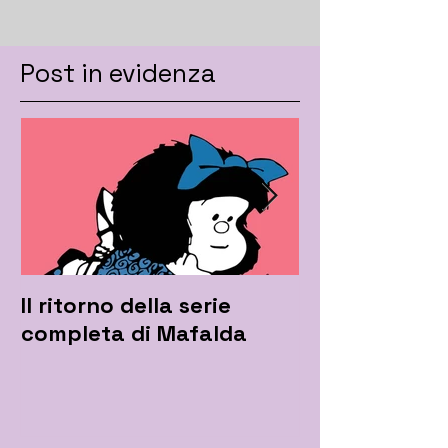
Post in evidenza
Il ritorno della serie
Mafalda rilan
completa di Mafalda
l'hashtag #i