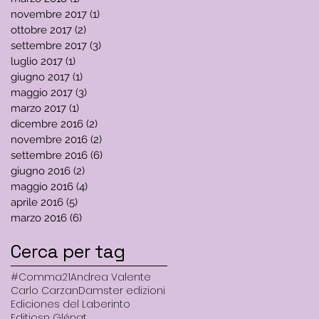
novembre 2017
(1)
1 post
ottobre 2017
(2)
2 post
settembre 2017
(3)
3 post
luglio 2017
(1)
1 post
giugno 2017
(1)
1 post
maggio 2017
(3)
3 post
marzo 2017
(1)
1 post
dicembre 2016
(2)
2 post
novembre 2016
(2)
2 post
settembre 2016
(6)
6 post
giugno 2016
(2)
2 post
maggio 2016
(4)
4 post
aprile 2016
(5)
5 post
marzo 2016
(6)
6 post
Cerca per tag
#Comma21
Andrea Valente
Carlo Carzan
Damster edizioni
Ediciones del Laberinto
Editiosn Glénat