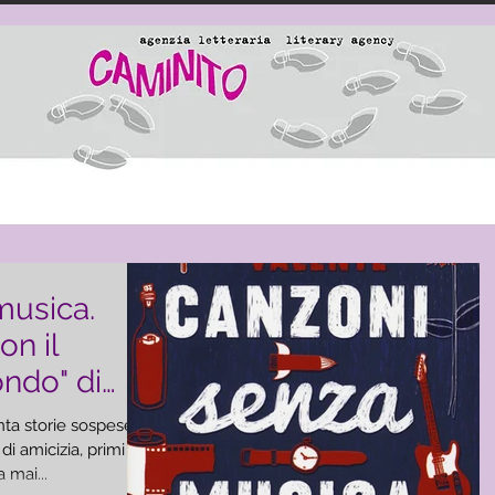
musica.
on il
ondo" di
nta storie sospese
di amicizia, primi
 mai...