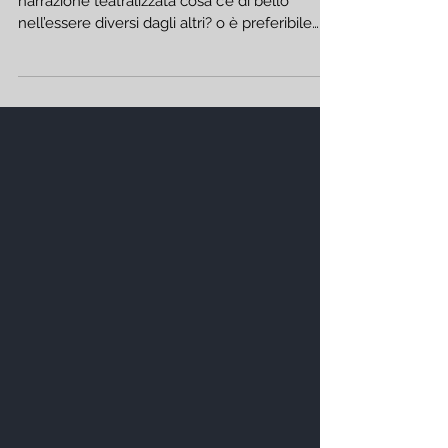
con Andrea Valente
LA DIVERSITÀ CHE FA LA DIFFERENZA
narrazione teatralizzata cosa c’è di bello
nell’essere diversi dagli altri? o è preferibile
essere...