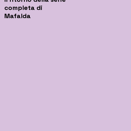
completa di
l'hashtag
Mafalda
#iorestoacasa