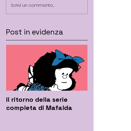
Scrivi un commento...
Post in evidenza
Il ritorno della serie
Mafalda rilan
completa di Mafalda
l'hashtag #i